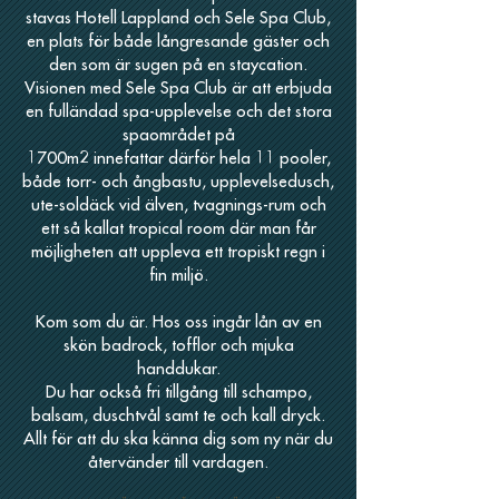
stavas Hotell Lappland och Sele Spa Club,
en plats för både långresande gäster och
den som är sugen på en staycation.
Visionen med Sele Spa Club är att erbjuda
en fulländad spa-upplevelse och det stora
spaområdet på
1700m2 innefattar därför hela 11 pooler,
både torr- och ångbastu, upplevelsedusch,
ute-soldäck vid älven, tvagnings-rum och
ett så kallat tropical room där man får
möjligheten att uppleva ett tropiskt regn i
fin miljö.
Kom som du är. Hos oss ingår lån av en
skön badrock, tofflor och mjuka
handdukar.
Du har också fri tillgång till schampo,
balsam, duschtvål samt te och kall dryck.
Allt för att du ska känna dig som ny när du
återvänder till vardagen.