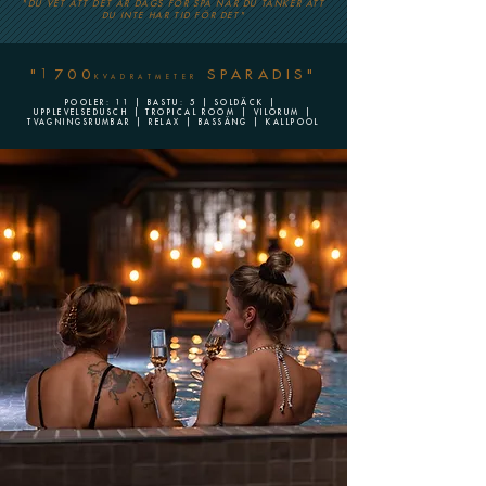
"DU VET ATT DET ÄR DAGS FÖR SPA NÄR DU TÄNKER ATT
DU INTE HAR TID FÖR DET"
"1700
SPARADIS"
KVADRATMETER
POOLER: 11 | BASTU: 5 | SOLDÄCK |
UPPLEVELSEDUSCH | TROPICAL ROOM | VILORUM |
TVAGNINGSRUMBAR | RELAX | BASSÄNG | KALLPOOL