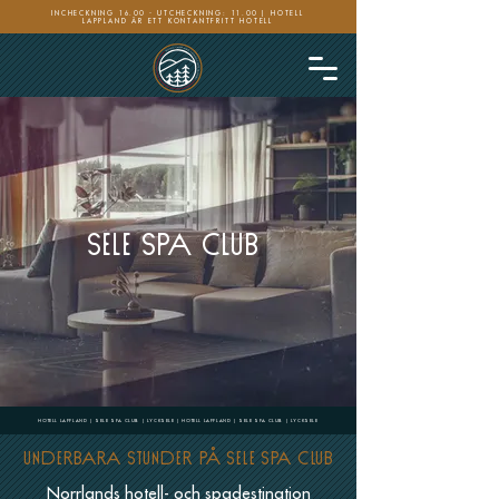
INCHECKNING 16.00 - UTCHECKNING: 11.00 | HOTELL
LAPPLAND ÄR ETT KONTANTFRITT HOTELL
SELE SPA CLUB
HOTELL LAPPLAND | SELE SPA CLUB | LYCKSELE | HOTELL LAPPLAND | SELE SPA CLUB | LYCKSELE
UNDERBARA STUNDER PÅ Sele Spa Club
Norrlands hotell- och spadestination