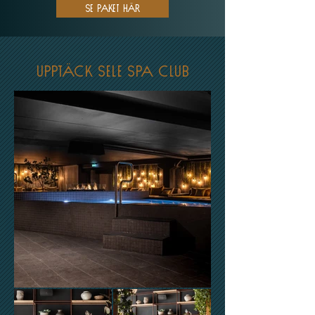
Se paket här
upptäck sele spa club