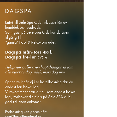
DAGSPA
Entré till Sele Spa Club, inklusive lån av
handduk och badrock.
Som gäst på Sele Spa Club har du även
tillgång till
"gamla" Pool & Relax-området.
Dagspa mån-tors
495 kr
Dagspa fre-lör
595 kr
Helgpriser gäller även högtidsdagar så som
alla hjärtans dag, påsk, mors dag mm.
Spaentré ingår ej i er hotellbokning där du
endast har bokat logi.
Vi rekommenderar att du som endast bokat
logi, förbokar din plats på Sele SPA club i
god tid innan ankomst.
Förbokning kan göras här:
spa@hotelllappland.se