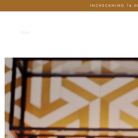
INCHECKNING 16.00
Hem
Boka nu
Nöjen & Show
Sele S