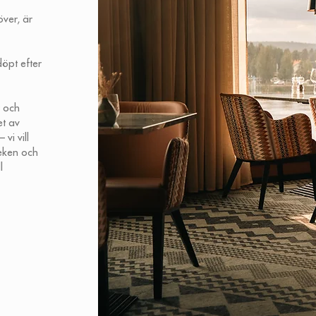
över, är
öpt efter
r och
et av
vi vill
leken och
l