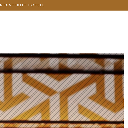
NTANTFRITT HOTELL
Hotell
Om oss
Mat & Dryck
Presentkort