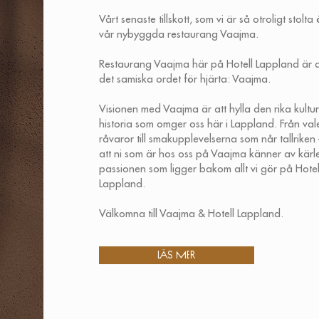
Vårt senaste tillskott, som vi är så otroligt stolta 
vår nybyggda restaurang Vaajma.
Restaurang Vaajma här på Hotell Lappland är d
det samiska ordet för hjärta: Vaajma.
Visionen med Vaajma är att hylla den rika kultu
historia som omger oss här i Lappland. Från val
råvaror till smakupplevelserna som når tallriken – 
att ni som är hos oss på Vaajma känner av kär
passionen som ligger bakom allt vi gör på Hotel
Lappland.
Välkomna till Vaajma & Hotell Lappland.
Läs mer