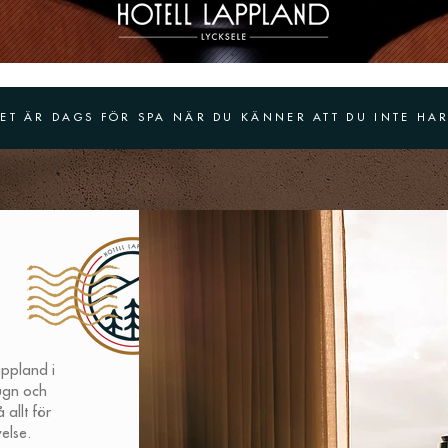
DET ÄR DAGS FÖR SPA NÄR DU KÄNNER ATT DU INTE HAR
appland i
lugn och
 allt för
else.