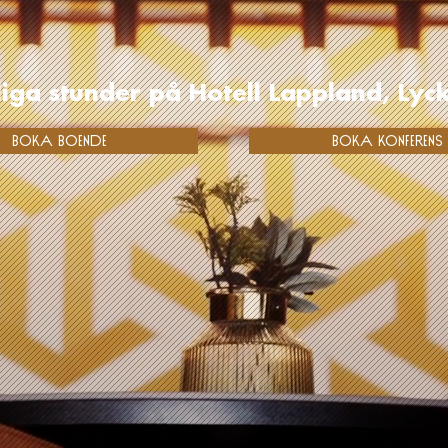
liga stunder på Hotell Lappland, Lyc
BOKA BOENDE
BOKA KONFERENS