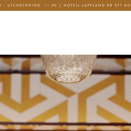
 - UTCHECKNING: 11.00 | HOTELL LAPPLAND ÄR ETT KO
pa Club
Konferens & Möten
Paket & Erbjudanden