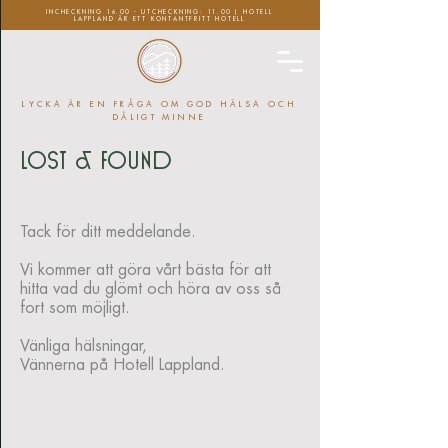
INCHECKNING 16.00 - UTCHECKNING: 11.00 | HOTELL
LAPPLAND ÄR ETT KONTANTFRITT HOTELL
LYCKA ÄR EN FRÅGA OM GOD HÄLSA OCH
DÅLIGT MINNE
Lost & Found
Tack för ditt meddelande.
Vi kommer att göra vårt bästa för att
hitta vad du glömt och höra av oss så
fort som möjligt.
Vänliga hälsningar,
Vännerna på Hotell Lappland.