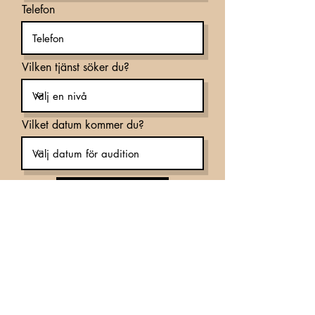
Telefon
Vilken tjänst söker du?
Vilket datum kommer du?
Anmäl dig nu
Hotel Lapland AB
Korpberget 1, 921 42 Lycksele