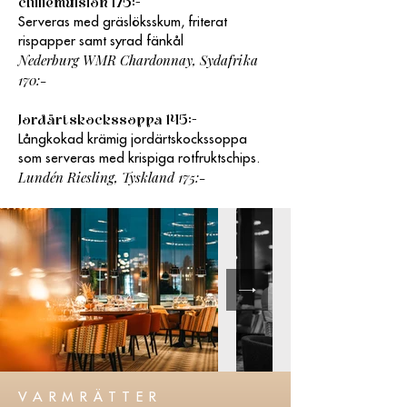
chiliemulsion 175:-
Serveras med gräslöksskum, friterat
rispapper samt syrad fänkål
Nederburg WMR Chardonnay, Sydafrika
170:-
Jordärtskockssoppa 145:-
Långkokad krämig jordärtskockssoppa
som serveras med krispiga rotfruktschips.
Lundén Riesling, Tyskland 175:-
VARMRÄTTER