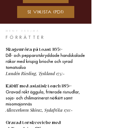
Se vinlista (PDF)
MENY VAAJMA
FÖRRÄTTER
Skagenröra på toast 165:-
Dill- och pepparotskryddade handskalade
räkor med krispig brioche och syrad
tomatsalsa
Lundén Riesling, Tyskland 175:-
Råbiff med asiatisk touch 185:-
Gravad rökt äggula, friterade risnudlar,
soja- och chilimarinerat nötkött samt
misomajonnäs
Allesverloren Shiraz, Sydafrika 170:-
Gravad torskceviche med