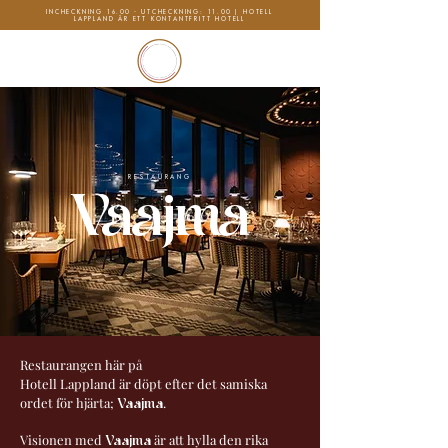
INCHECKNING 16.00 - UTCHECKNING: 11.00 | HOTELL
LAPPLAND ÄR ETT KONTANTFRITT HOTELL
RESTAURANG
Vaajma
Restaurangen här på
Hotell Lappland är döpt efter det samiska
ordet för hjärta;
.
Vaajma
Visionen med
är att hylla den rika
Vaajma