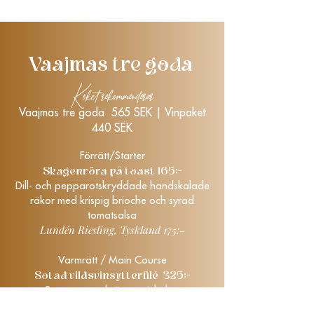
Vaajmas tre goda
Köket rekommenderar
Vaajmas tre goda 565 SEK | Vinpaket
440 SEK
Förrätt/Starter
Skagenröra på toast 165:-
Dill- och pepparotskryddade handskalade
räkor med krispig brioche och syrad
tomatsalsa
Lundén Riesling, Tyskland 175:-
Varmrätt / Main Course
Sotad vildsvinsytterfilé 325:-
Serveras med sötpotatiskaka,
jordärtskocksskum samt krispig sparris