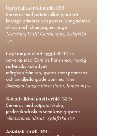
Ugnsbakad rödingfilé 275:-
Serveras med potatissallad gjord på
krispiga primörer och potatis, slungad med
olivolja och champagnevinäger
Nederburg WMR Chardonnay, Sydafrika
170:-
Lågtempererad ryggbiff 405:-
serveras med Café de Paris-smör, mustig
rödvinssky kokad på
märgben från ren, sparris samt parmesan-
och persiljeslungade pommes frites
Borgogno Langhe Rosso Pinin, Italien 195:-
Sotad vildsvinsytterfilé 325:-
Serveras med sötpotatiskaka,
jordärtskocksskum samt krispig sparris
Allesverloren Shiraz, Sydafrika 170:-
Asiatisk bowl! 189:-