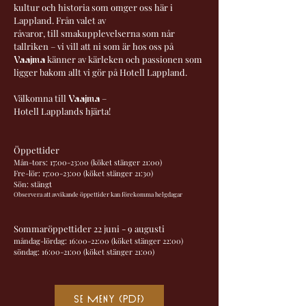
kultur och historia som omger oss här i
Lappland. Från valet av
råvaror, till smakupplevelserna som når
tallriken – vi vill att ni som är hos oss på
känner av kärleken och passionen som
Vaajma
ligger bakom allt vi gör på Hotell Lappland.
Välkomna till
–
Vaajma
Hotell Lapplands hjärta!
Öppettider
Mån-tors: 17:00-23:00 (köket stänger 21:00)
Fre-lör: 17:00-23:00 (köket stänger 21:30)
Sön: stängt
Observera att avvikande öppettider kan förekomma helgdagar
Sommaröppettider 22 juni - 9 augusti
måndag-lördag: 16:00-22:00 (köket stänger 22:00)
söndag: 16:00-21:00 (köket stänger 21:00)
Se meny (PDF)