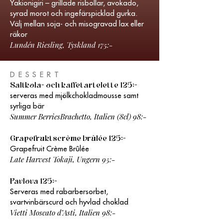
Yakionigiri – grillade risbollar, avokado,
syrad morot och ingefärspicklad gurka.
Välj mellan soja- och misogravad lax eller
räkor
Lundén Riesling, Tyskland 175:-
DESSERT
Saltkola- och kaffetartelette 125:-
serveras med mjölkchokladmousse samt
syrliga bär
Summer BerriesBrachetto, Italien (8cl) 98:-
Grapefruktscrème brûlée 125:-
Grapefruit Crème Brûlée
Late Harvest Tokaji, Ungern 95:-
Pavlova 125:-
Serveras med rabarbersorbet,
svartvinbärscurd och hyvlad choklad
Vietti Moscato d’Asti, Italien 98:-