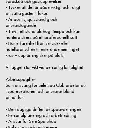
värdskap och gästupplevelser
- Tycker att det är både viktigt och roligt
att sätta gästen i fokus
- Är positiv, självständig och
ansvarstagande
- Trivs i ett stundtals högt tempo och kan
hantera stress på ett professionellt sätt
- Har erfarenhet från service- eller
hotellbranschen (meriterande men inget
krav – upplärning sker på plats)
Vi lägger stor vikt vid personlig lämplighet.
Arbetsuppgifter
Som ansvarig för Sele Spa Club arbetar du
i spareceptionen och ansvarar bland
annat för:
- Den dagliga driften av spaavdelningen
- Personalplanering och arbetsledning
- Ansvar för Sele Spa Shop
- Bokningar och gästservice