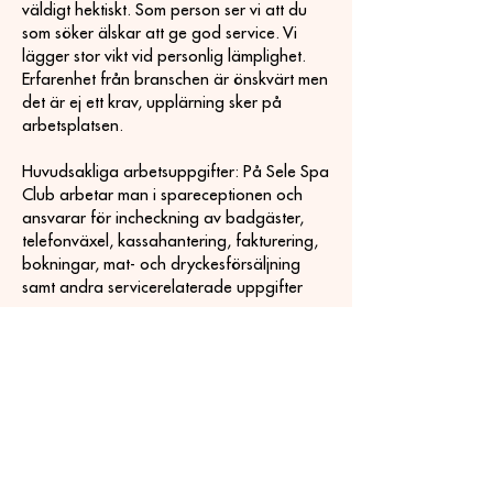
väldigt hektiskt. Som person ser vi att du
som söker älskar att ge god service. Vi
lägger stor vikt vid personlig lämplighet.
Erfarenhet från branschen är önskvärt men
det är ej ett krav, upplärning sker på
arbetsplatsen.
Huvudsakliga arbetsuppgifter: På Sele Spa
Club arbetar man i spareceptionen och
ansvarar för incheckning av badgäster,
telefonväxel, kassahantering, fakturering,
bokningar, mat- och dryckesförsäljning
samt andra servicerelaterade uppgifter
mm.
Vi förutsätter att du kan uttrycka dig väl i
tal och skrift både på svenska och
engelska.
Tillträde omgående. Varierande
arbetstider, dag, kväll och helg.
Anställningsvillkor