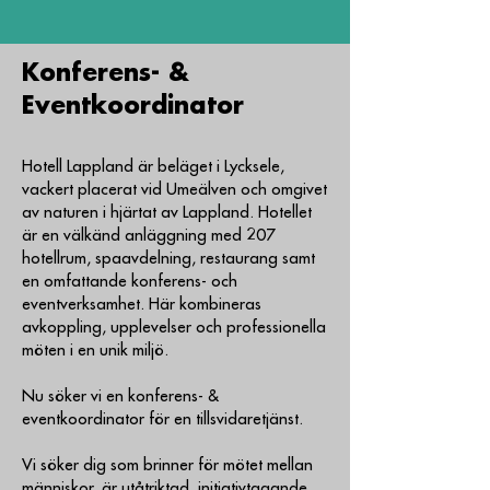
Konferens- &
Eventkoordinator
Hotell Lappland är beläget i Lycksele,
vackert placerat vid Umeälven och omgivet
av naturen i hjärtat av Lappland. Hotellet
är en välkänd anläggning med 207
hotellrum, spaavdelning, restaurang samt
en omfattande konferens- och
eventverksamhet. Här kombineras
avkoppling, upplevelser och professionella
möten i en unik miljö.
Nu söker vi en konferens- &
eventkoordinator för en tillsvidaretjänst.
Vi söker dig som brinner för mötet mellan
människor, är utåtriktad, initiativtagande