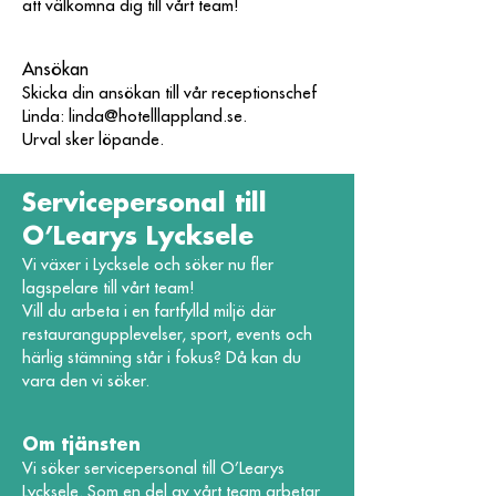
att välkomna dig till vårt team!
Ansökan
Skicka din ansökan till vår receptionschef
Linda:
linda@hotelllappland.se
.
Urval sker löpande.
Servicepersonal till
O’Learys Lycksele
Vi växer i Lycksele och söker nu fler
lagspelare till vårt team!
Vill du arbeta i en fartfylld miljö där
restaurangupplevelser, sport, events och
härlig stämning står i fokus? Då kan du
vara den vi söker.
Om tjänsten
Vi söker servicepersonal till O’Learys
Lycksele. Som en del av vårt team arbetar