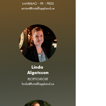
Marknad - PR - PRESS
anton@hotelllappland.se
Linda
Algotsson
receptionschef
linda@hotelllappland.se