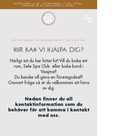
INCHECKNING 16.00 - UTCHECKNING: 11.00 | HOTELL
LAPPLAND ÄR ETT KONTANTFRITT HOTELL
BÄTTRE FRÅGA TIO GÅNGER ÄN ATT GÅ VILSE EN
Hur kan vi hjälpa dig?
Härligt att du har hittat hit! Vill du boka ett
rum, Sele Spa Club eller boka bord i
Vaajma?
Du kanske vill göra en företagsdeal?
Oavsett fråga så är du välkommen att höra
av dig.
Nedan finner du all
kontaktinformation som du
behöver för att komma i kontakt
med oss.