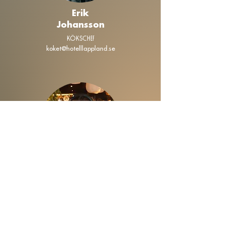
Erik
Johansson
KÖKSCHEF
koket@hotelllappland.se
Emilia
Nordberg
SPACHEF
spa@hotelllappland.se