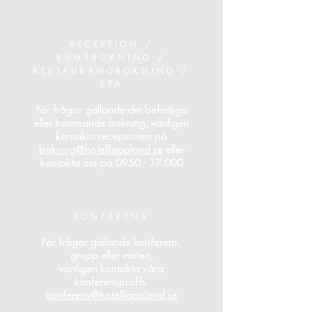
RECEPTION /
RUMSBOKNING /
RESTAURANGBOKNING /
SPA
För frågor gällande din befintliga
eller kommande bokning, vänligen
kontakta receptionen på
bokning@hotelllappland.se
eller
kontakta oss på
0950 - 37 000
KONFERENS
För frågor gällande konferens,
grupp eller möten,
vänligen kontakta våra
konferensproffs.
konferens@hotelllappland.se